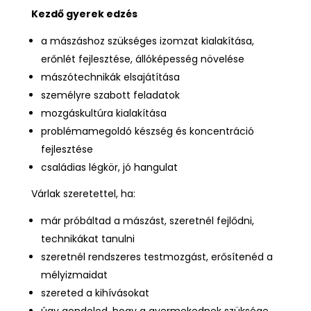
Kezdő gyerek edzés
a mászáshoz szükséges izomzat kialakítása,
erőnlét fejlesztése, állóképesség növelése
mászótechnikák elsajátítása
személyre szabott feladatok
mozgáskultúra kialakítása
problémamegoldó készség és koncentráció
fejlesztése
családias légkör, jó hangulat
Várlak szeretettel, ha:
már próbáltad a mászást, szeretnél fejlődni,
technikákat tanulni
szeretnél rendszeres testmozgást, erősítenéd a
mélyizmaidat
szereted a kihívásokat
úgy gondolod, hogy a gyermekednek szüksége