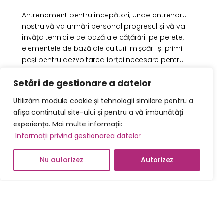
Antrenament pentru începători, unde antrenorul
nostru vă va urmări personal progresul și vă va
învăța tehnicile de bază ale cățărării pe perete,
elementele de bază ale culturii mișcării și primii
pași pentru dezvoltarea forței necesare pentru
cățărare.
Setări de gestionare a datelor
Érdeklődni a +40753409798 számon Szamek
Utilizăm module cookie și tehnologii similare pentru a
Liliénél vagy a +40748623241 számon
afișa conținutul site-ului și pentru a vă îmbunătăți
Bardócz-Tódor Andrásnál tudtok.
experiența. Mai multe informații:
Informații privind gestionarea datelor
English
PREȚURI
Hungarian
Nu autorizez
Autorizez
Romanian
Plătit ocazional,
200 lej/alkalom
sau,
150
RON/aplicație
dacă aveți un abonament
sau un abonament. Prețul include
închirierea pantofilor.