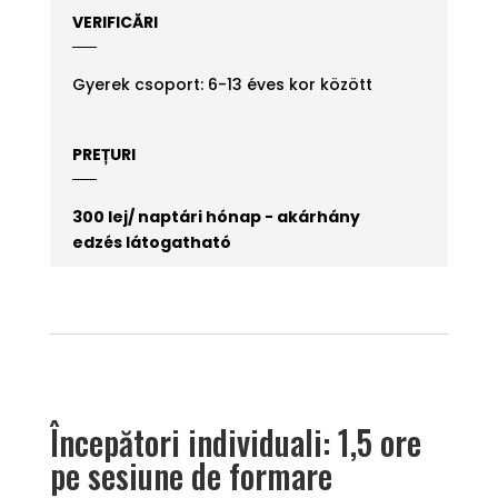
VERIFICĂRI
Gyerek csoport: 6-13 éves kor között
PREȚURI
300 lej/ naptári hónap - akárhány
edzés látogatható
Începători individuali: 1,5 ore
pe sesiune de formare