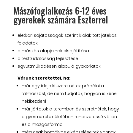
Mászófoglalkozás 6-12 éves
gyerekek számára Eszterrel
életkori sajátosságok szerint kialakított játékos
feladatok
a mászás alapjainak elsajátítása
a testtudatosság fejlesztése
együttműködésen alapuló gyakorlatok
Várunk szeretettel, ha:
már egy ideje ki szeretnétek próbálni a
falmászást, de nem tudjátok, hogyan is kéne
nekikezdeni
már jártatok a teremben és szeretnétek, hogy
a gyermeketek életében rendszeressé váljon
ez a mozgásforma
még csak homályos elképzeléseitek vannak