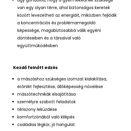
van egy olyan térre, ahol biztonságos keretek
között levezetheti az energiáit, miközben fejlődik
a koncentrációs és problémamegoldó
képessége, magabiztosabbá válik egyéni
döntéseiben és a társaival való
együttműködésben
Kezdő felnőtt edzés
a mászáshoz szükséges izomzat kialakítása,
erőnlét fejlesztése, állóképesség növelése
mászótechnikák elsajátítása
személyre szabott feladatok
tériszony leküzdése
komfortzónából való kilépés
családias légkör, jó hangulat