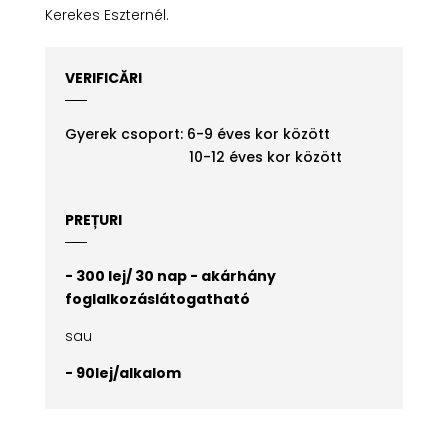
Kerekes Eszternél.
VERIFICĂRI
Gyerek csoport: 6-9 éves kor között
10-12 éves kor között
PREȚURI
- 300 lej/ 30 nap - akárhány
foglalkozáslátogatható
sau
- 90lej/alkalom