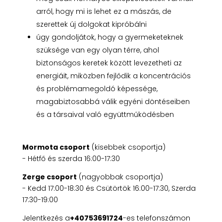
arról, hogy mi is lehet ez a mászás, de
szerettek új dolgokat kipróbálni
úgy gondoljátok, hogy a gyermeketeknek
szüksége van egy olyan térre, ahol
biztonságos keretek között levezetheti az
energiáit, miközben fejlődik a koncentrációs
és problémamegoldó képessége,
magabiztosabbá válik egyéni döntéseiben
és a társaival való együttműködésben
Mormota csoport
(kisebbek csoportja)
- Hétfő és szerda 16:00-17:30
Zerge csoport
(nagyobbak csoportja)
- Kedd 17:00-18:30 és Csütörtök 16:00-17:30, Szerda
17:30-19:00
Jelentkezés a
+40753691724
-es telefonszámon