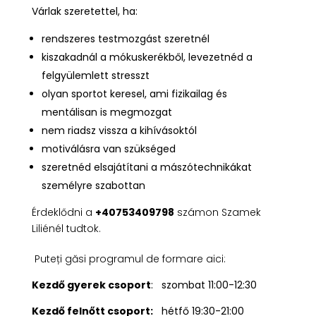
Várlak szeretettel, ha:
rendszeres testmozgást szeretnél
kiszakadnál a mókuskerékből, levezetnéd a
felgyülemlett stresszt
olyan sportot keresel, ami fizikailag és
mentálisan is megmozgat
nem riadsz vissza a kihívásoktól
motiválásra van szükséged
szeretnéd elsajátítani a mászótechnikákat
személyre szabottan
Érdeklődni a
+40753409798
számon Szamek
Liliénél tudtok.
Puteți găsi programul de formare aici:
Kezdő gyerek csoport
:
szombat 11:00-12:30
Kezdő felnőtt csoport:
hétfő 19:30-21:00