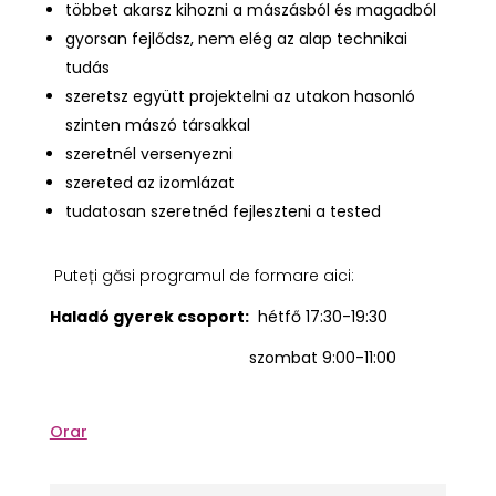
többet akarsz kihozni a mászásból és magadból
gyorsan fejlődsz, nem elég az alap technikai
tudás
szeretsz együtt projektelni az utakon hasonló
szinten mászó társakkal
szeretnél versenyezni
szereted az izomlázat
tudatosan szeretnéd fejleszteni a tested
Puteți găsi programul de formare aici:
Haladó gyerek csoport:
hétfő 17:30-19:30
szombat 9:00-11:00
Orar