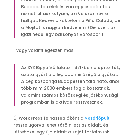
Budapesten élek és van egy csodálatos
német juhász kutyám, aki Velorex névre
hallgat. Kedvenc koktélom a Piña Colada, de
a Mojitot is nagyon kedvelem. (De, azért az
igazi nedű: egy bársonyos vörösbor.)
…vagy valami egészen más:
Az XYZ Bigyó Vállalatot 1971-ben alapították,
azóta gyártja a legjobb minőségű bigyókat.
A cég központja Budapesten található, ahol
több mint 2000 embert foglalkoztatnak,
valamint számos közösségi és jótékonysági
programban is aktívan résztvesznek.
Új WordPress felhasználóként a
Vezérlőpult
részre ugorva lehet törölni ezt az oldalt, és
létrehozni egy úja oldalt a saját tartalmunk