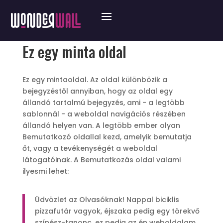
Ez egy minta oldal
Ez egy mintaoldal. Az oldal különbözik a
bejegyzéstől annyiban, hogy az oldal egy
állandó tartalmú bejegyzés, ami - a legtöbb
sablonnál - a weboldal navigációs részében
állandó helyen van. A legtöbb ember olyan
Bemutatkozó oldallal kezd, amelyik bemutatja
őt, vagy a tevékenységét a weboldal
látogatóinak. A Bemutatkozás oldal valami
ilyesmi lehet:
Üdvözlet az Olvasóknak! Nappal biciklis
pizzafutár vagyok, éjszaka pedig egy törekvő
színész-tanonc, ez pedig az én weboldalam.