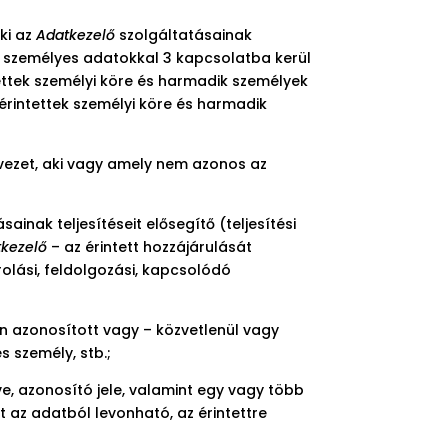
ki az
Adatkezelő
szolgáltatásainak
án személyes adatokkal 3 kapcsolatba kerül
ntettek személyi köre és harmadik személyek
z érintettek személyi köre és harmadik
ervezet, aki vagy amely nem azonos az
sainak teljesítéseit elősegítő (teljesítési
tkezelő
– az érintett hozzájárulását
lási, feldolgozási, kapcsolódó
 azonosított vagy – közvetlenül vagy
s személy, stb.;
e, azonosító jele, valamint egy vagy több
nt az adatból levonható, az érintettre