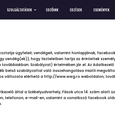
SZOLGÁLTATÁSOK
EDZŐINK
EDZÉSEK
ESEMÉNYEK
koztatja ügyfeleit, vendégeit, valamint honlapjának, facebo
agy vendég(ek)), hogy tiszteletben tartja az érintettek személ
a továbbiakban: Szabályzat) értelmében jár el. Az Adatkezel
b belső szabályzattal való összehangolása miatti megváltoz
os változata elérhető a http://www.wwg.ro weboldalon, tov
atkezelő által a Székelyudvarhely, Fások utca 14. szám alatt
n, telefonon, e-mail-en, valamint a vonatkozó facebook old
.