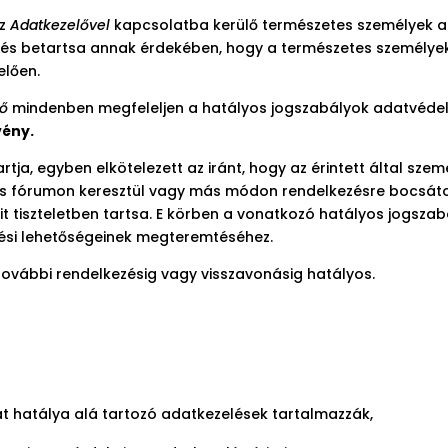
az
Adatkezelővel
kapcsolatba kerülő természetes személyek a
 és betartsa annak érdekében, hogy a természetes személye
elően.
lő
mindenben megfeleljen a hatályos jogszabályok adatvéd
vény.
tja, egyben elkötelezett az iránt, hogy az érintett által szem
s fórumon keresztül vagy más módon rendelkezésre bocsáto
it tiszteletben tartsa. E körben a vonatkozó hatályos jogszab
zési lehetőségeinek megteremtéséhez.
 további rendelkezésig vagy visszavonásig hatályos.
at hatálya alá tartozó adatkezelések tartalmazzák,