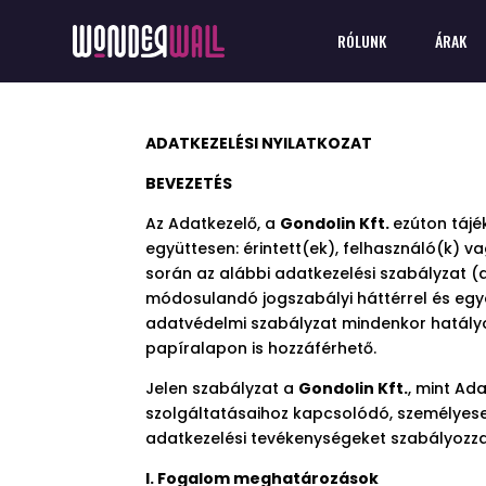
RÓLUNK
ÁRAK
ADATKEZELÉSI NYILATKOZAT
BEVEZETÉS
Az Adatkezelő, a
Gondolin Kft.
ezúton tájé
együttesen: érintett(ek), felhasználó(k) v
során az alábbi adatkezelési szabályzat (
módosulandó jogszabályi háttérrel és egyé
adatvédelmi szabályzat mindenkor hatály
papíralapon is hozzáférhető.
Jelen szabályzat a
Gondolin Kft.
, mint Ad
szolgáltatásaihoz kapcsolódó, személyese
adatkezelési tevékenységeket szabályozza
I. Fogalom meghatározások