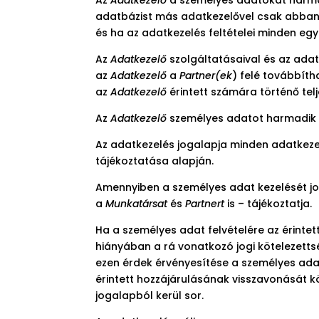
adatbázist más adatkezelővel csak abban a
és ha az adatkezelés feltételei minden egy
Az
Adatkezelő
szolgáltatásaival és az adat
az
Adatkezelő
a
Partner(ek
) felé továbbít
az
Adatkezelő
érintett számára történő telj
Az
Adatkezelő
személyes adatot harmadik 
Az adatkezelés jogalapja minden adatkezel
tájékoztatása alapján.
Amennyiben a személyes adat kezelését jogs
a
Munkatársat
és
Partnert
is – tájékoztatja.
Ha a személyes adat felvételére az érintet
hiányában a rá vonatkozó jogi kötelezetts
ezen érdek érvényesítése a személyes adat
érintett hozzájárulásának visszavonását kö
jogalapból kerül sor.