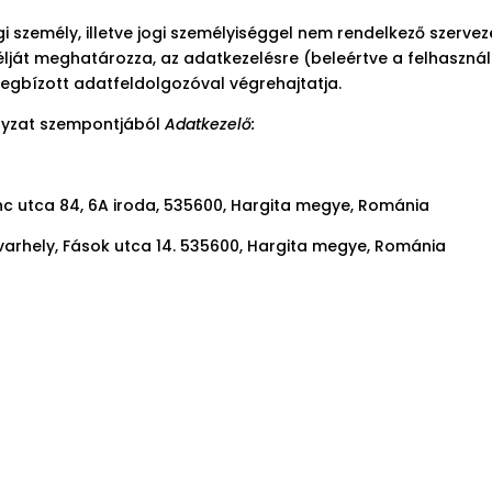
i személy, illetve jogi személyiséggel nem rendelkező szerve
lját meghatározza, az adatkezelésre (beleértve a felhaszná
egbízott adatfeldolgozóval végrehajtatja.
ályzat szempontjából
Adatkezelő:
renc utca 84, 6A iroda, 535600, Hargita megye, Románia
rhely, Fások utca 14. 535600, Hargita megye, Románia