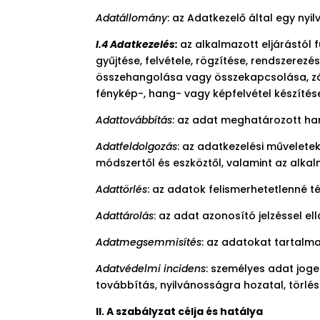
Adatállomány
: az Adatkezelő által egy ny
I.4 Adatkezelés:
az alkalmazott eljárástól
gyűjtése, felvétele, rögzítése, rendszerez
összehangolása vagy összekapcsolása, zá
fénykép-, hang- vagy képfelvétel készítése
Adattovábbítás
: az adat meghatározott ha
Adatfeldolgozás
: az adatkezelési művelete
módszertől és eszköztől, valamint az alkal
Adattörlés
: az adatok felismerhetetlenné t
Adattárolás
: az adat azonosító jelzéssel e
Adatmegsemmisítés
: az adatokat tartalm
Adatvédelmi incidens
: személyes adat joge
továbbítás, nyilvánosságra hozatal, törlé
II. A szabályzat célja és hatálya