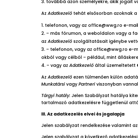
továbbá azon személyekre, akik jogait va
Az
Adatkezelő
tehát elsősorban azoknak a 
telefonon, vagy az office@wwg.ro e-mail
– más fórumon, a weboldalon vagy a face
az
Adatkezelő
szolgáltatásait igénybe vet
– telefonon, vagy az office@wwg.ro e-ma
okból vagy célból – például, mint állásker
– vagy az
Adatkezelő
által üzemeltetett
Az
Adatkezelő
ezen túlmenően külön adatál
Munkatársi
vagy
Partneri
viszonyban vanna
Tárgyi hatály:
Jelen Szabályzat hatálya kite
tartalmazó adatkezelésre függetlenül attó
III. Az adatkezelés elvei és jogalapja
Jelen szabályzat rendelkezése valamint a
Jelen szabályzat a következő adatkezelési 