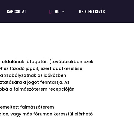
KAPCSOLAT
HU
BEJELENTKEZÉS
ok oldalának látogatóit (továbbiakban ezek
yhez fűződő jogait, ezért adatkezelése
ő a Szabályzatnak az időközben
tatására a jogot fenntartja. Az
ábbá a falmászóterem recepcióján
 üzemeltett falmászóterem
alon, vagy más fórumon keresztül elérhető