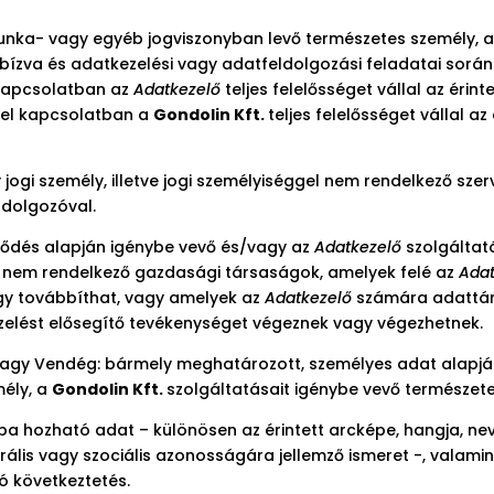
unka- vagy egyéb jogviszonyban levő természetes személy, a
n bízva és adatkezelési vagy adatfeldolgozási feladatai sor
 kapcsolatban az
Adatkezelő
teljes felelősséget vállal az éri
el kapcsolatban a
Gondolin Kft.
teljes felelősséget vállal a
 jogi személy, illetve jogi személyiséggel nem rendelkező sz
ldolgozóval.
rződés alapján igénybe vevő és/vagy az
Adatkezelő
szolgáltatá
el nem rendelkező gazdasági társaságok, amelyek felé az
Ada
gy továbbíthat, vagy amelyek az
Adatkezelő
számára adattáro
zelést elősegítő tevékenységet végeznek vagy végezhetnek.
agy Vendég: bármely meghatározott, személyes adat alapján
mély, a
Gondolin Kft.
szolgáltatásait igénybe vevő természete
tba hozható adat – különösen az érintett arcképe, hangja, nev
ulturális vagy szociális azonosságára jellemző ismeret -, valami
ó következtetés.