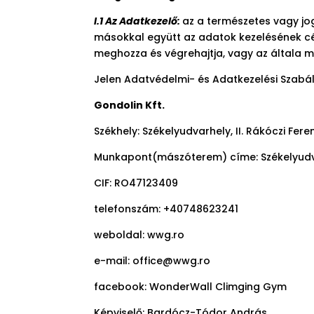
I.1 Az Adatkezelő:
az a természetes vagy jog
másokkal együtt az adatok kezelésének cé
meghozza és végrehajtja, vagy az általa m
Jelen Adatvédelmi- és Adatkezelési Szab
Gondolin Kft.
Székhely: Székelyudvarhely, II. Rákóczi Fe
Munkapont(mászóterem) címe: Székelyudva
CIF: RO47123409
telefonszám: +40748623241
weboldal: wwg.ro
e-mail: office@wwg.ro
facebook: WonderWall Climging Gym
Képviselő: Bardócz-Tódor András