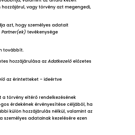
 hozzájárul, vagy törvény azt megengedi,
dja azt, hogy személyes adatait
a
Partner(ek)
tevékenysége
 továbbít.
éntes hozzájárulása az
Adatkezelő
előzetes
elő
az érintetteket – ideértve
t a törvény eltérő rendelkezésének
jogos érdekének érvényesítése céljából, ha
bi külön hozzájárulás nélkül, valamint az
, ha személyes adatainak kezelésére ezen