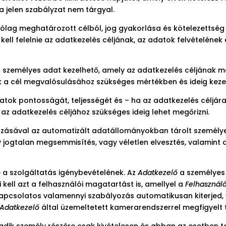
 jelen szabályzat nem tárgyal.
ólag meghatározott célból, jog gyakorlása és kötelezettség 
l felelnie az adatkezelés céljának, az adatok felvételének 
 személyes adat kezelhető, amely az adatkezelés céljának m
k a cél megvalósulásához szükséges mértékben és ideig keze
datok pontosságát, teljességét és – ha az adatkezelés céljár
 az adatkezelés céljához szükséges ideig lehet megőrizni.
mazásával az automatizált adatállományokban tárolt személ
 jogtalan megsemmisítés, vagy véletlen elvesztés, valamint 
le a szolgáltatás igénybevételének. Az
Adatkezelő
a személyes 
 kell azt a felhasználói magatartást is, amellyel a
Felhasznál
apcsolatos valamennyi szabályozás automatikusan kiterjed,
Adatkezelő
által üzemeltetett kamerarendszerrel megfigyelt te
ik személy részére csak kivételesen és abban az esetben tov