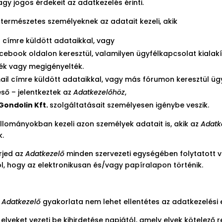
gy jogos érdekeit az adatkezelés érinti.
természetes személyeknek az adatait kezeli, akik
 címre küldött adataikkal, vagy
book oldalon keresztül, valamilyen ügyfélkapcsolat kialakít
ték vagy megigényelték.
il címre küldött adataikkal, vagy más fórumon keresztül üg
eső – jelentkeztek az
Adatkezelőhöz
,
Gondolin Kft.
szolgáltatásait személyesen igénybe veszik.
lományokban kezeli azon személyek adatait is, akik az
Adatk
k.
rjed az
Adatkezelő
minden szervezeti egységében folytatott
l, hogy az elektronikusan és/vagy papíralapon történik.
z
Adatkezelő
gyakorlata nem lehet ellentétes az adatkezelési e
elveket vezeti be kihirdetése napjától, amely elvek kötelező