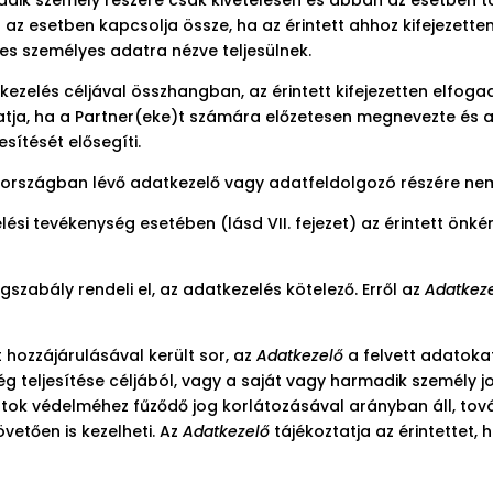
z esetben kapcsolja össze, ha az érintett ahhoz kifejezetten
es személyes adatra nézve teljesülnek.
kezelés céljával összhangban, az érintett kifejezetten elfoga
hatja, ha a Partner(eke)t számára előzetesen megnevezte és 
esítését elősegíti.
országban lévő adatkezelő vagy adatfeldolgozó részére nem
ési tevékenység esetében (lásd VII. fejezet) az érintett önk
zabály rendeli el, az adatkezelés kötelező. Erről az
Adatkez
t hozzájárulásával került sor, az
Adatkezelő
a felvett adatoka
ég teljesítése céljából, vagy a saját vagy harmadik személy 
ok védelméhez fűződő jog korlátozásával arányban áll, továb
vetően is kezelheti. Az
Adatkezelő
tájékoztatja az érintettet