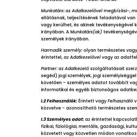
Munkatárs
:
az
Adatkezelővel
megbízási-, m
ellátásnak, teljesítésének feladatával va
vagy kerülhet, és akinek tevékenységével
irányában. A M
unkatárs(ak)
tevékenységév
személyek irányában.
Harmadik személy
: olyan természetes vagy
érintettel, az A
datkezelővel
vagy az adatfe
Partner
: az
Adatkezelő
szolgáltatásait sze
segéd) jogi személyek, jogi személyiségg
követően – személyes adatot továbbít va
informatikai és egyéb biztonságos adatke
I.2 Felhasználók:
Érintett vagy
Felhasználó
v
közvetve – azonosítható természetes sze
I.3 Személyes adat:
az érintettel kapcsola
fizikai, fiziológiai, mentális, gazdasági, k
közvetett vagy közvetlen módon vonatkoz