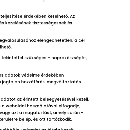
teljesítése érdekében kezelhető. Az
és kezelésének tisztességesnek és
egvalósulásához elengedhetetlen, a cél
lhető.
a tekintettel szükséges – naprakészségét,
yes adatok védelme érdekében
a jogtalan hozzáférés, megváltoztatás
adatot az érintett beleegyezésével kezeli.
ó
a weboldal használatával elfogadja,
 vagy azt a magatartást, amely során –
rületre belép, és ott tartózkodik.
ábbítja, valamint az általa kezelt