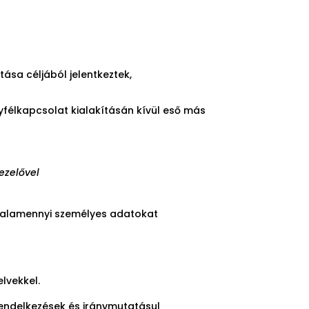
ása céljából jelentkeztek,
yfélkapcsolat kialakításán kívül eső más
ezelővel
 valamennyi személyes adatokat
lvekkel.
 rendelkezések és iránymutatásul