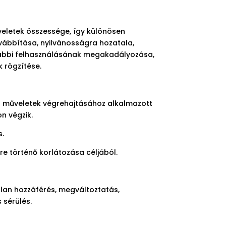
veletek összessége, így különösen
továbbítása, nyilvánosságra hozatala,
vábbi felhasználásának megakadályozása,
k rögzítése.
 a műveletek végrehajtásához alkalmazott
n végzik.
s.
re történő korlátozása céljából.
tlan hozzáférés, megváltoztatás,
 sérülés.