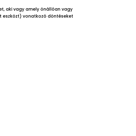
zet, aki vagy amely önállóan vagy
lt eszközt) vonatkozó döntéseket