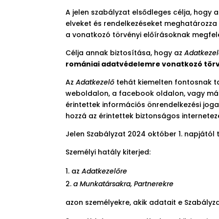
A jelen szabályzat elsődleges célja, hogy 
elveket és rendelkezéseket meghatározza
a vonatkozó törvényi előírásoknak megfel
Célja annak biztosítása, hogy az
Adatkeze
romániai adatvédelemre vonatkozó tör
Az
Adatkezelő
tehát kiemelten fontosnak tar
weboldalon, a facebook oldalon, vagy má
érintettek információs önrendelkezési joga
hozzá az érintettek biztonságos internete
Jelen Szabályzat 2024 október 1. napjától
Személyi hatály kiterjed:
az
Adatkezelőre
a Munkatársakra, Partnerekre
azon személyekre, akik adatait e Szabályz