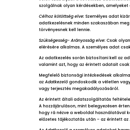
szolgálnak olyan kérdésekben, amelyeket a
Célhoz kötöttség elve:
Személyes adat kizár
adatkezelésnek minden szakaszában meg kel
törvényesnek kell lennie.
Szükségesség- Arányosság elve:
Csak olyan
elérésére alkalmas. A személyes adat csa
Az adatkezelés során biztosítani kell az a
valamint azt, hogy az érintett adatait csak
Megfelelő biztonsági intézkedések alkal
az
Adatkezelő
gondoskodik a véletlen vagy
vagy terjesztés megakadályozásáról.
Az érintett általi adatszolgáltatás feltéte
A hozzájáruláson, mint belegyezésen érteni
hogy rá nézve a weboldal használatával k
előzetes tájékoztatás után – az érintett az
Az
Adatkezelő
a személyes adatokat harmad