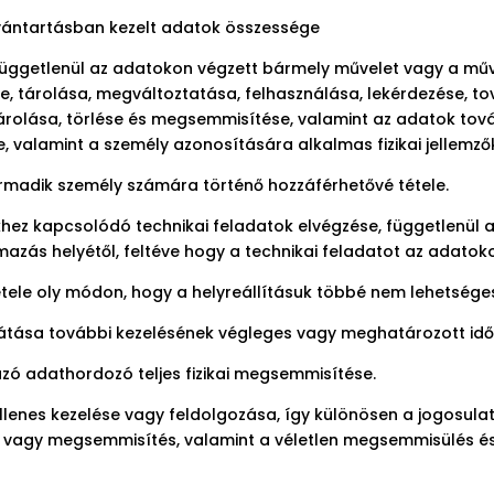
ilvántartásban kezelt adatok összessége
 függetlenül az adatokon végzett bármely művelet vagy a mű
ése, tárolása, megváltoztatása, felhasználása, lekérdezése, 
rolása, törlése és megsemmisítése, valamint az adatok to
, valamint a személy azonosítására alkalmas fizikai jellemző
rmadik személy számára történő hozzáférhetővé tétele.
khez kapcsolódó technikai feladatok elvégzése, függetlenül
mazás helyétől, feltéve hogy a technikai feladatot az adatoko
étele oly módon, hogy a helyreállításuk többé nem lehetsége
llátása további kezelésének végleges vagy meghatározott idő
azó adathordozó teljes fizikai megsemmisítése.
llenes kezelése vagy feldolgozása, így különösen a jogosula
s vagy megsemmisítés, valamint a véletlen megsemmisülés és