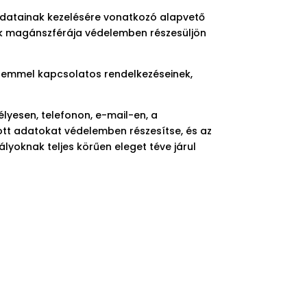
datainak kezelésére vonatkozó alapvető
k magánszférája védelemben részesüljön
elemmel kapcsolatos
rendelkezéseinek,
élyesen, telefonon, e-mail-en, a
tt adatokat védelemben részesítse, és az
ályoknak teljes körűen eleget téve járul